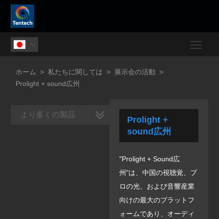
Togg

ホーム
>
私たちに関しては
>
展示会の活動
>
Prolight + sound広州
より多くの製品
Prolight +
sound広州
"Prolight + Sound広
州"は、中国の視聴覚、プ
ロの光、および音響産業
向けの最大のプラットフ
ォームであり、オーディ