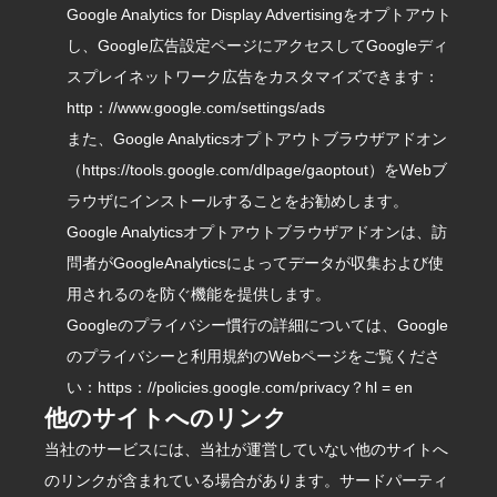
Google Analytics for Display Advertisingをオプトアウト
し、Google広告設定ページに
アクセスし
てGoogleディ
スプレイネットワーク広告をカスタマイズできます：
http
：
//www.google.com/settings/ads
また、Google Analyticsオプトアウトブラウザアドオン
（
https://tools.google.com/dlpage/gaoptout
）をWebブ
ラウザにインストールすることをお勧めします。
Google Analyticsオプトアウトブラウザアドオンは、訪
問者がGoogleAnalyticsによってデータが収集および使
用されるのを防ぐ機能を提供します。
Googleのプライバシー慣行の詳細については、Google
のプライバシーと利用規約のWebページを
ご覧
くださ
い：
https
：
//policies.google.com/privacy？hl = en
他のサイトへのリンク
当社のサービスには、当社が運営していない他のサイトへ
のリンクが含まれている場合があります。サードパーティ