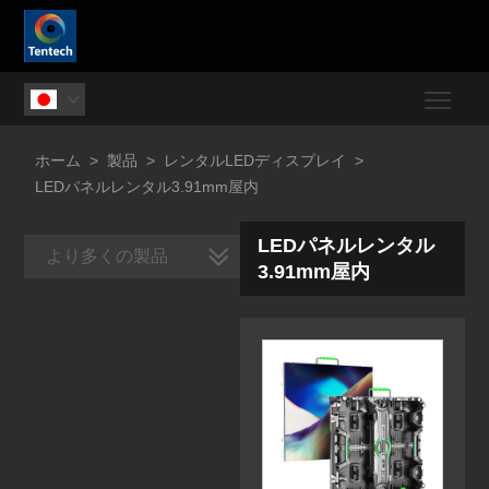
Togg

ホーム
>
製品
>
レンタルLEDディスプレイ
>
LEDパネルレンタル3.91mm屋内
LEDパネルレンタル
より多くの製品
3.91mm屋内