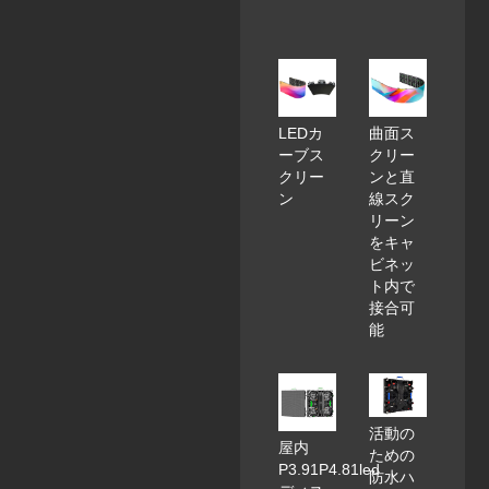
LEDカ
曲面ス
ーブス
クリー
クリー
ンと直
ン
線スク
リーン
をキャ
ビネッ
ト内で
接合可
能
活動の
屋内
ための
P3.91P4.81led
防水ハ